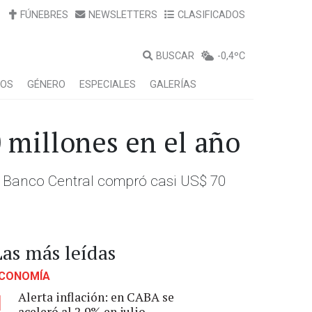
FÚNEBRES
NEWSLETTERS
CLASIFICADOS
BUSCAR
-0,4ºC
LOS
GÉNERO
ESPECIALES
GALERÍAS
 millones en el año
 el Banco Central compró casi US$ 70
Las más leídas
CONOMÍA
Alerta inflación: en CABA se
1
aceleró al 2,9% en julio