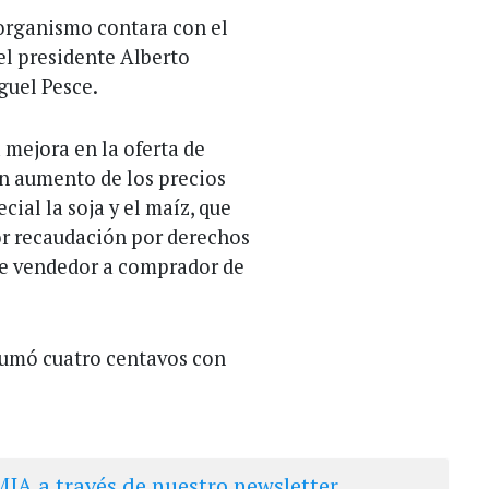
 organismo contara con el
el presidente Alberto
guel Pesce.
 mejora en la oferta de
 un aumento de los precios
ial la soja y el maíz, que
r recaudación por derechos
de vendedor a comprador de
 sumó cuatro centavos con
IA a través de nuestro newsletter