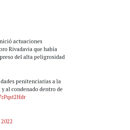
inició actuaciones
oro Rivadavia que había
reso del alta peligrosidad
idades penitenciarias a la
za y al condenado dentro de
/7zPqst2Hdr
, 2022