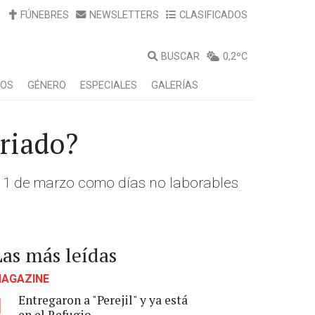
FÚNEBRES
NEWSLETTERS
CLASIFICADOS
BUSCAR
0,2ºC
LOS
GÉNERO
ESPECIALES
GALERÍAS
eriado?
es 1 de marzo como días no laborables
Las más leídas
AGAZINE
Entregaron a "Perejil" y ya está
1
en el Refugio