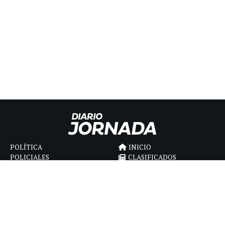
POLÍTICA
INICIO
POLICIALES
CLASIFICADOS
ECONOMIA
FÚNEBRES
DEPORTES
MAGAZINE
SAPIENS
INTERNACIONAL
ESPECTÁCULOS