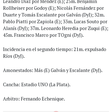
Leandro Díaz por Méndez (E); 25m. Benjamín
Rollheiser por Godoy (E); Nicolás Fernández por
Duarte y Tomás Escalante por Galván (DyJ); 32m.
Pablo Piatti por Zapiola (E); 33m. Lucas Souto por
Alanís (DyJ); 37m. Leonardo Heredia por Zuqui (E);
45m. Francisco Marco por TOgni (DyJ).
Incidencia en el segundo tiempo: 21m. expulsado
Ríos (DyJ).
Amonestados: Más (E) Galván y Escalante (DyJ).
Cancha: Estadio UNO (La Plata).
Arbitro: Fernando Echenique.