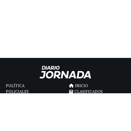
POLÍTICA
INICIO
POLICIALES
CLASIFICADOS
ECONOMIA
FÚNEBRES
DEPORTES
MAGAZINE
SAPIENS
INTERNACIONAL
ESPECTÁCULOS