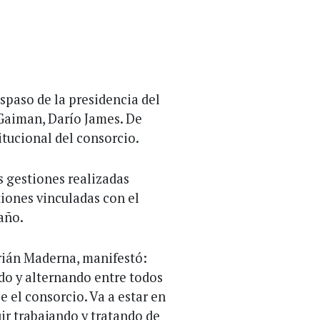
spaso de la presidencia del
 Gaiman, Darío James. De
itucional del consorcio.
s gestiones realizadas
tiones vinculadas con el
año.
rián Maderna, manifestó:
do y alternando entre todos
e el consorcio. Va a estar en
r trabajando y tratando de