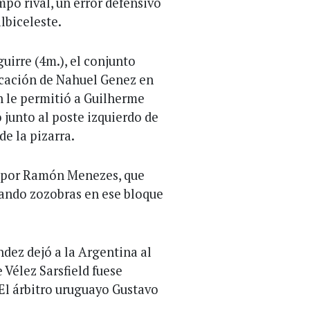
po rival, un error defensivo
lbiceleste.
uirre (4m.), el conjunto
ocación de Nahuel Genez en
n le permitió a Guilherme
 junto al poste izquierdo de
de la pizarra.
os por Ramón Menezes, que
rando zozobras en ese bloque
dez dejó a la Argentina al
 Vélez Sarsfield fuese
 El árbitro uruguayo Gustavo