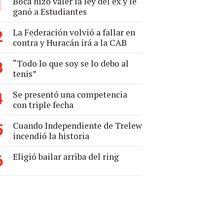
Boca hizo valer la ley del ex y le
1
ganó a Estudiantes
La Federación volvió a fallar en
2
contra y Huracán irá a la CAB
“Todo lo que soy se lo debo al
3
tenis”
Se presentó una competencia
4
con triple fecha
Cuando Independiente de Trelew
5
incendió la historia
Eligió bailar arriba del ring
6