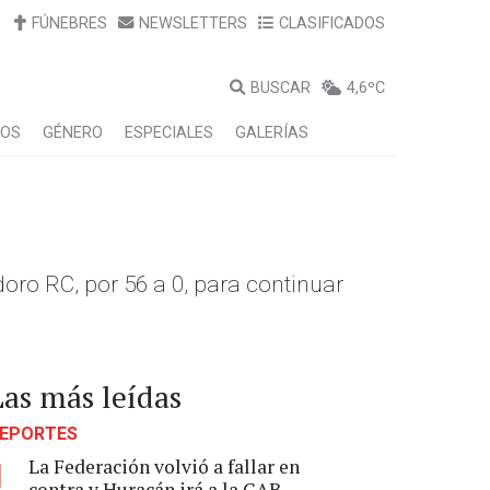
FÚNEBRES
NEWSLETTERS
CLASIFICADOS
BUSCAR
4,6ºC
LOS
GÉNERO
ESPECIALES
GALERÍAS
doro RC, por 56 a 0, para continuar
Las más leídas
EPORTES
La Federación volvió a fallar en
1
contra y Huracán irá a la CAB