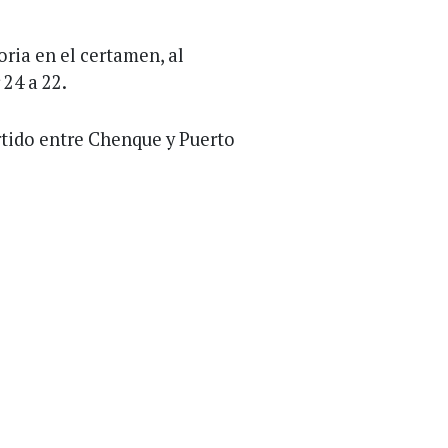
oria en el certamen, al
 24 a 22.
rtido entre Chenque y Puerto