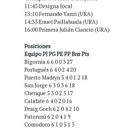
11:45 Designa local
13:10 Fernando Yanzi (URA)
14:35 Enuel Paillahuala (URA)
16:00 Primera Julián Ciancio (URA)
Posiciones
Equipo PJ PG PE PP Bns Pts
Bigornia 6 6 0 0 3 27
Portugués 6 4 0 2 4 20
Puerto Madryn 5 4 0 1 2 18
San Jorge 6 3 0 3 6 18
Chenque 5 3 0 2 5 17
Calafate 6 4 0 2 0 16
Draig Goch 6 2 0 4 2 10
Patoruzú 6 2 0 4 1 9
Comodoro 6 1 0 5 1 5