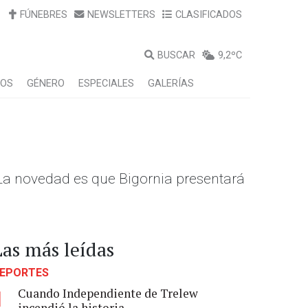
FÚNEBRES
NEWSLETTERS
CLASIFICADOS
BUSCAR
9,2ºC
LOS
GÉNERO
ESPECIALES
GALERÍAS
. La novedad es que Bigornia presentará
Las más leídas
EPORTES
Cuando Independiente de Trelew
1
incendió la historia