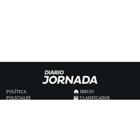
POLÍTICA
INICIO
POLICIALES
CLASIFICADOS
ECONOMIA
FÚNEBRES
DEPORTES
MAGAZINE
SAPIENS
INTERNACIONAL
ESPECTÁCULOS