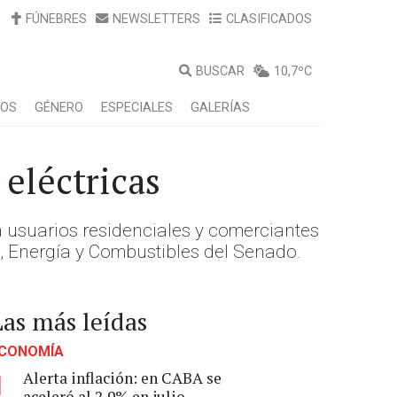
FÚNEBRES
NEWSLETTERS
CLASIFICADOS
BUSCAR
10,7ºC
LOS
GÉNERO
ESPECIALES
GALERÍAS
 eléctricas
ra usuarios residenciales y comerciantes
a, Energía y Combustibles del Senado.
Las más leídas
CONOMÍA
Alerta inflación: en CABA se
1
aceleró al 2,9% en julio