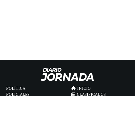
POLÍTICA
INICIO
POLICIALES
CLASIFICADOS
ECONOMIA
FÚNEBRES
DEPORTES
MAGAZINE
SAPIENS
INTERNACIONAL
ESPECTÁCULOS