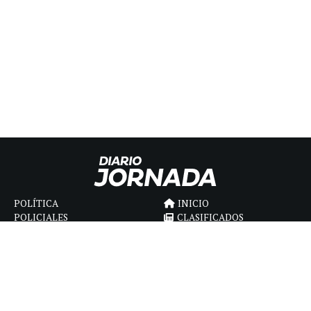
POLÍTICA
INICIO
POLICIALES
CLASIFICADOS
ECONOMIA
FÚNEBRES
DEPORTES
MAGAZINE
SAPIENS
INTERNACIONAL
ESPECTÁCULOS