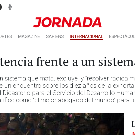
ORTES
MAGAZINE
SAPIENS
INTERNACIONAL
ESPECTÁCU
stencia frente a un siste
un sistema que mata, excluye" y "resolver radical
de un encuentro sobre los diez años de la exhort
l Dicasterio para el Servicio del Desarrollo Huma
ontífice como "el mejor abogado del mundo" para l
I