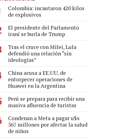
Colombia: incautaron 420 kilos
1
de explosivos
El presidente del Parlamento
2
iraní se burla de Trump
Tras el cruce con Milei, Lula
3
defendió una relación “sin
ideologías”
China acusa a EE.UU. de
4
entorpecer operaciones de
Huawei en la Argentina
Perú se prepara para recibir una
5
masiva afluencia de turistas
Condenan a Meta a pagar u$s
6
567 millones por afectar la salud
de niños