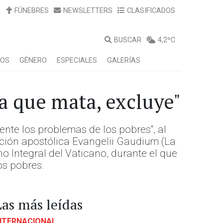
FÚNEBRES
NEWSLETTERS
CLASIFICADOS
BUSCAR
4,2ºC
LOS
GÉNERO
ESPECIALES
GALERÍAS
ma que mata, excluye"
mente los problemas de los pobres", al
ación apostólica Evangelii Gaudium (La
no Integral del Vaticano, durante el que
os pobres.
Las más leídas
NTERNACIONAL