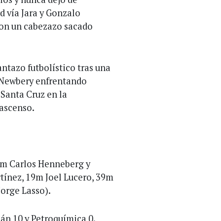
d vía Jara y Gonzalo
con un cabezazo sacado
antazo futbolístico tras una
e Newbery enfrentando
 Santa Cruz en la
ascenso.
37m Carlos Henneberg y
ínez, 19m Joel Lucero, 39m
Jorge Lasso).
án 10 y Petroquímica 0.