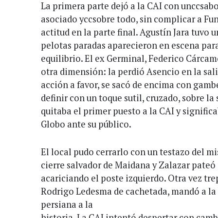
La primera parte dejó a la CAI con unccsabo
asociado yccsobre todo, sin complicar a Fun
actitud en la parte final. Agustín Jara tuvo 
pelotas paradas aparecieron en escena para
equilibrio. El ex Germinal, Federico Cárcam
otra dimensión: la perdió Asencio en la sali
acción a favor, se sacó de encima con gambe
definir con un toque sutil, cruzado, sobre la 
quitaba el primer puesto a la CAI y signific
Globo ante su público.
El local pudo cerrarlo con un testazo del 
cierre salvador de Maidana y Zalazar pateó 
acariciando el poste izquierdo. Otra vez tr
Rodrigo Ledesma de cachetada, mandó a la r
persiana a la
historia. La CAI intentó despertar con camb