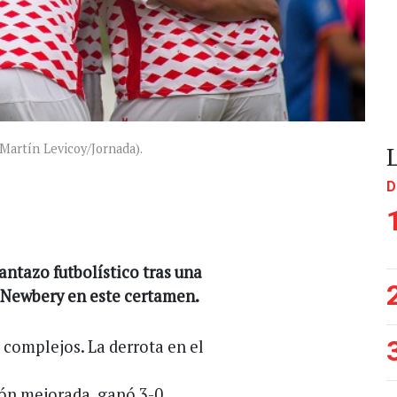
: Martín Levicoy/Jornada).
D
lantazo futbolístico tras una
e Newbery en este certamen.
 complejos. La derrota en el
ón mejorada, ganó 3-0