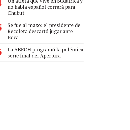
Un atleta que vive en Sudáfrica y
4
no habla español correrá para
Chubut
Se fue al mazo: el presidente de
5
Recoleta descartó jugar ante
Boca
La ABECH programó la polémica
6
serie final del Apertura