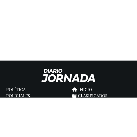
POLÍTICA
INICIO
POLICIALES
CLASIFICADOS
ECONOMIA
FÚNEBRES
DEPORTES
MAGAZINE
SAPIENS
INTERNACIONAL
ESPECTÁCULOS