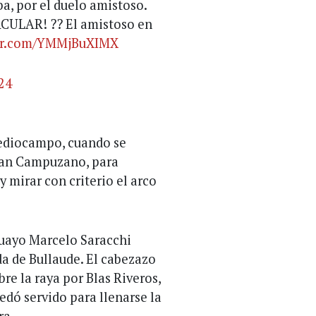
ba, por el duelo amistoso.
LAR! ?? El amistoso en
ter.com/YMMjBuXIMX
024
mediocampo, cuando se
man Campuzano, para
 mirar con criterio el arco
guayo Marcelo Saracchi
da de Bullaude. El cabezazo
e la raya por Blas Riveros,
edó servido para llenarse la