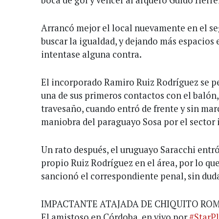
boca de gol y vencer al arquero Guido Herre
Arrancó mejor el local nuevamente en el s
buscar la igualdad, y dejando más espacios 
intentase alguna contra.
El incorporado Ramiro Ruiz Rodríguez se pe
una de sus primeros contactos con el balón,
travesaño, cuando entró de frente y sin mar
maniobra del paraguayo Sosa por el sector 
Un rato después, el uruguayo Saracchi entró
propio Ruiz Rodríguez en el área, por lo que
sancionó el correspondiente penal, sin duda
IMPACTANTE ATAJADA DE CHIQUITO ROM
El amistoso en Córdoba, en vivo por
#StarP