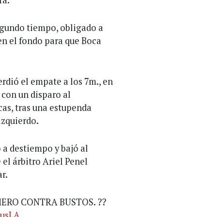
ra.
egundo tiempo, obligado a
en el fondo para que Boca
rdió el empate a los 7m., en
 con un disparo al
cas, tras una estupenda
izquierdo.
 a destiempo y bajó al
 el árbitro Ariel Penel
r.
ERO CONTRA BUSTOS. ??
lusLA