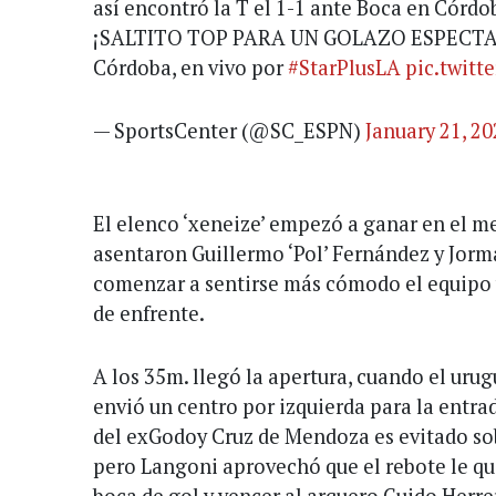
así encontró la T el 1-1 ante Boca en Córdo
¡SALTITO TOP PARA UN GOLAZO ESPECTACU
Córdoba, en vivo por
#StarPlusLA
pic.twit
— SportsCenter (@SC_ESPN)
January 21, 2
El elenco ‘xeneize’ empezó a ganar en el 
asentaron Guillermo ‘Pol’ Fernández y Jor
comenzar a sentirse más cómodo el equipo y
de enfrente.
A los 35m. llegó la apertura, cuando el uru
envió un centro por izquierda para la entra
del exGodoy Cruz de Mendoza es evitado sobr
pero Langoni aprovechó que el rebote le qu