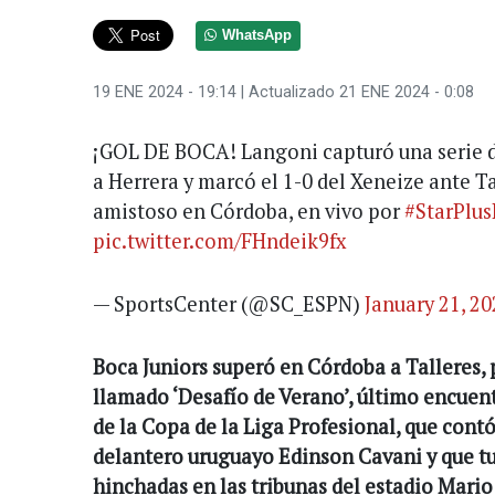
WhatsApp
19 ENE 2024 - 19:14
| Actualizado 21 ENE 2024 - 0:08
¡GOL DE BOCA! Langoni capturó una serie de
a Herrera y marcó el 1-0 del Xeneize ante Ta
amistoso en Córdoba, en vivo por
#StarPlu
pic.twitter.com/FHndeik9fx
— SportsCenter (@SC_ESPN)
January 21, 2
Boca Juniors superó en Córdoba a Talleres, p
llamado ‘Desafío de Verano’, último encuent
de la Copa de la Liga Profesional, que contó
delantero uruguayo Edinson Cavani y que t
hinchadas en las tribunas del estadio Mari