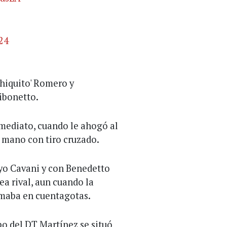
024
Chiquito' Romero y
ibonetto.
nmediato, cuando le ahogó al
a mano con tiro cruzado.
ayo Cavani y con Benedetto
ea rival, aun cuando la
omaba en cuentagotas.
po del DT Martínez se situó