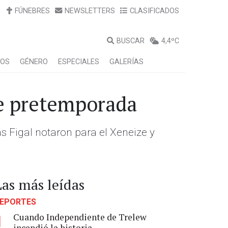
FÚNEBRES
NEWSLETTERS
CLASIFICADOS
BUSCAR
4,4ºC
LOS
GÉNERO
ESPECIALES
GALERÍAS
de pretemporada
ás Figal notaron para el Xeneize y
Las más leídas
EPORTES
Cuando Independiente de Trelew
1
incendió la historia