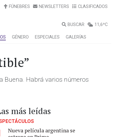
FÚNEBRES
NEWSLETTERS
CLASIFICADOS
BUSCAR
11,6ºC
LOS
GÉNERO
ESPECIALES
GALERÍAS
tible”
edra Buena. Habrá varios números
Las más leídas
SPECTÁCULOS
Nueva película argentina se
1
estrena en Prime