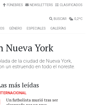
FÚNEBRES
NEWSLETTERS
CLASIFICADOS
BUSCAR
0,2ºC
LOS
GÉNERO
ESPECIALES
GALERÍAS
en Nueva York
lada de la ciudad de Nueva York,
on un estruendo en todo el noreste.
Las más leídas
NTERNACIONAL
Un futbolista murió tras ser
1
alcanzado por un rayo