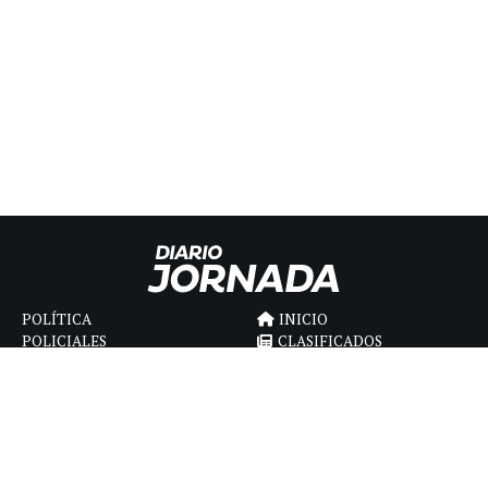
POLÍTICA
INICIO
POLICIALES
CLASIFICADOS
ECONOMIA
FÚNEBRES
DEPORTES
MAGAZINE
SAPIENS
INTERNACIONAL
ESPECTÁCULOS