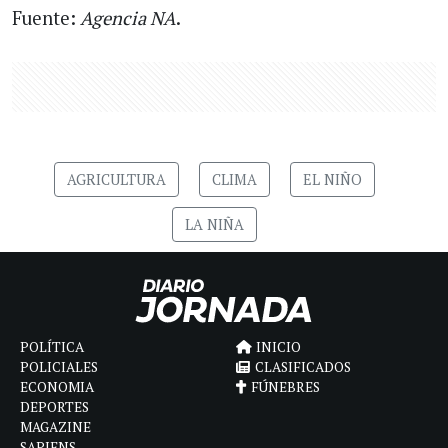
Fuente:
Agencia NA
.
AGRICULTURA
CLIMA
EL NIÑO
LA NIÑA
POLÍTICA
INICIO
POLICIALES
CLASIFICADOS
ECONOMIA
FÚNEBRES
DEPORTES
MAGAZINE
SAPIENS