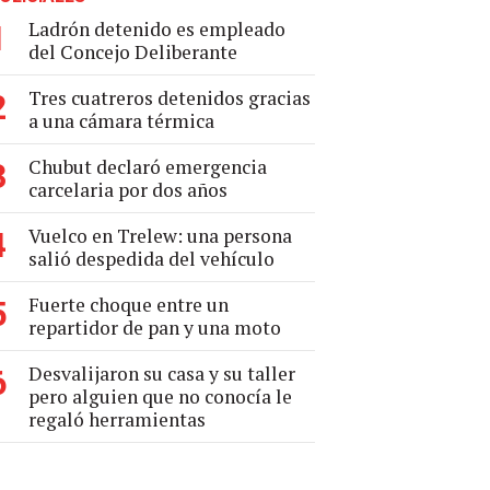
Ladrón detenido es empleado
1
del Concejo Deliberante
Tres cuatreros detenidos gracias
2
a una cámara térmica
Chubut declaró emergencia
3
carcelaria por dos años
Vuelco en Trelew: una persona
4
salió despedida del vehículo
Fuerte choque entre un
5
repartidor de pan y una moto
Desvalijaron su casa y su taller
6
pero alguien que no conocía le
regaló herramientas