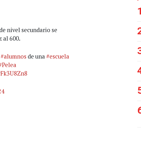
de nivel secundario se
 al 600.
e
#alumnos
de una
#escuela
#Pelea
jrFk3U8Zn8
24