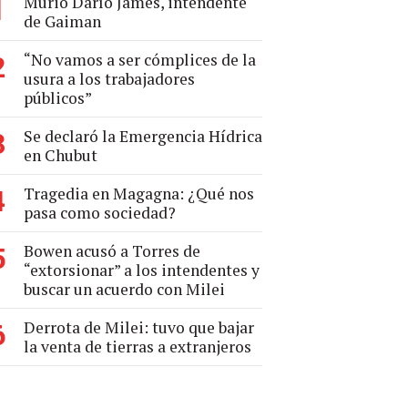
Murió Darío James, intendente
1
de Gaiman
“No vamos a ser cómplices de la
2
usura a los trabajadores
públicos”
Se declaró la Emergencia Hídrica
3
en Chubut
Tragedia en Magagna: ¿Qué nos
4
pasa como sociedad?
Bowen acusó a Torres de
5
“extorsionar” a los intendentes y
buscar un acuerdo con Milei
Derrota de Milei: tuvo que bajar
6
la venta de tierras a extranjeros