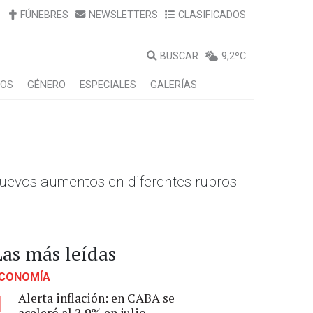
FÚNEBRES
NEWSLETTERS
CLASIFICADOS
BUSCAR
9,2ºC
LOS
GÉNERO
ESPECIALES
GALERÍAS
nuevos aumentos en diferentes rubros
Las más leídas
CONOMÍA
Alerta inflación: en CABA se
1
aceleró al 2,9% en julio