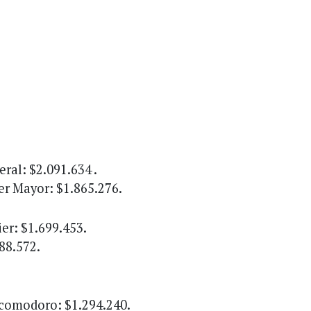
ral: $2.091.634 .
er Mayor: $1.865.276.
er: $1.699.453.
88.572.
ecomodoro: $1.294.240.