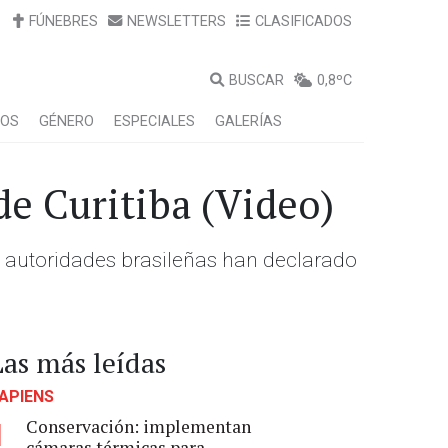
FÚNEBRES
NEWSLETTERS
CLASIFICADOS
BUSCAR
0,8ºC
LOS
GÉNERO
ESPECIALES
GALERÍAS
de Curitiba (Video)
as autoridades brasileñas han declarado
Las más leídas
APIENS
Conservación: implementan
1
cámaras térmicas para