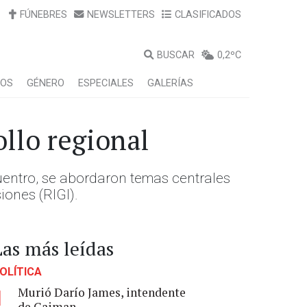
FÚNEBRES
NEWSLETTERS
CLASIFICADOS
BUSCAR
0,2ºC
LOS
GÉNERO
ESPECIALES
GALERÍAS
ollo regional
uentro, se abordaron temas centrales
iones (RIGI).
Las más leídas
OLÍTICA
Murió Darío James, intendente
1
de Gaiman