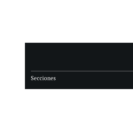
Secciones
POLÍTICA
POLICIALES
ECONOMIA
DEPORTES
MAGAZINE
SAPIENS
INTERNACIONAL