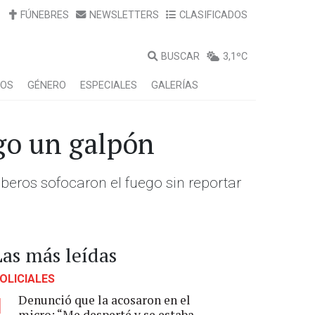
FÚNEBRES
NEWSLETTERS
CLASIFICADOS
BUSCAR
3,1ºC
LOS
GÉNERO
ESPECIALES
GALERÍAS
go un galpón
beros sofocaron el fuego sin reportar
Las más leídas
OLICIALES
Denunció que la acosaron en el
1
micro: “Me desperté y se estaba