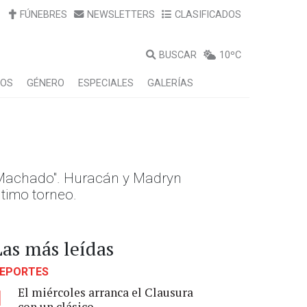
FÚNEBRES
NEWSLETTERS
CLASIFICADOS
BUSCAR
10ºC
LOS
GÉNERO
ESPECIALES
GALERÍAS
o Machado". Huracán y Madryn
timo torneo.
Las más leídas
EPORTES
El miércoles arranca el Clausura
1
con un clásico