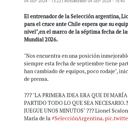
04 SEP 2024 - 13:22
| Actualizado 04 SEP 2024 - 16:40
El entrenador de la Selección argentina, Li
para el cruce ante Chile espera que su equi
nivel",en el marco de la séptima fecha de l
Mundial 2026.
"Nos encuentra en una posición inmejorable,
siempre esta fecha de septiembre tiene par
han cambiado de equipos, poco rodaje", ini
de prensa.
??? "LA PRIMERA IDEA ERA QUE DI MARÍA
PARTIDO TODO LO QUE SEA NECESARIO. 
JUEGUE UNOS MINUTOS" ??? Lionel Scaloni,
María de la
#SelecciónArgentina
.
pic.twitt