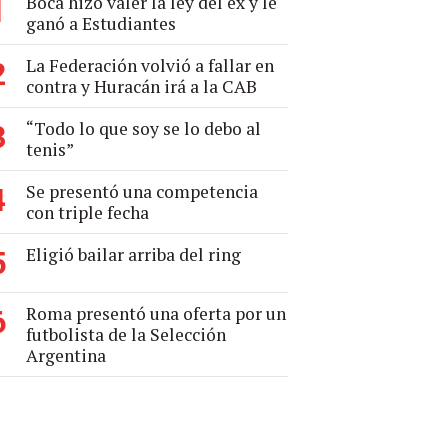
Boca hizo valer la ley del ex y le
1
ganó a Estudiantes
La Federación volvió a fallar en
2
contra y Huracán irá a la CAB
“Todo lo que soy se lo debo al
3
tenis”
Se presentó una competencia
4
con triple fecha
Eligió bailar arriba del ring
5
Roma presentó una oferta por un
6
futbolista de la Selección
Argentina