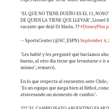
"EL QUE NO TIENE DUEÑO ES EL 11, NO
DE QUIEN LA TIENE QUE LLEVAR", Lionel Scal
vacante que dejó Di María. ??
#DisneyPlus
p
— SportsCenter (@SC_ESPN)
September 4, 
"Les hablé y les pregunté qué hacíamos aho
bueno, al otro día tiene que levantarse e ir 
mismo", remarcó.
En lo que respecta al encuentro ante Chile, 
"Es un equipo que juega bien al fútbol, como
atravesando un momento de cambio".
??? "EL CAMPEONATO ARGENTINO ES MU