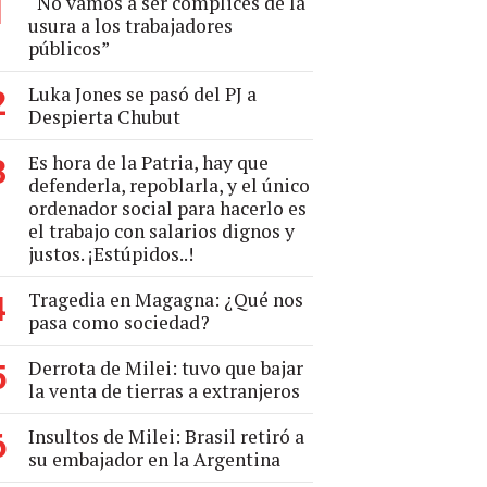
“No vamos a ser cómplices de la
1
usura a los trabajadores
públicos”
Luka Jones se pasó del PJ a
2
Despierta Chubut
Es hora de la Patria, hay que
3
defenderla, repoblarla, y el único
ordenador social para hacerlo es
el trabajo con salarios dignos y
justos. ¡Estúpidos..!
Tragedia en Magagna: ¿Qué nos
4
pasa como sociedad?
Derrota de Milei: tuvo que bajar
5
la venta de tierras a extranjeros
Insultos de Milei: Brasil retiró a
6
su embajador en la Argentina