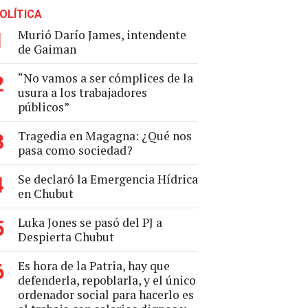
OLÍTICA
Murió Darío James, intendente
1
de Gaiman
“No vamos a ser cómplices de la
2
usura a los trabajadores
públicos”
Tragedia en Magagna: ¿Qué nos
3
pasa como sociedad?
Se declaró la Emergencia Hídrica
4
en Chubut
Luka Jones se pasó del PJ a
5
Despierta Chubut
Es hora de la Patria, hay que
6
defenderla, repoblarla, y el único
ordenador social para hacerlo es