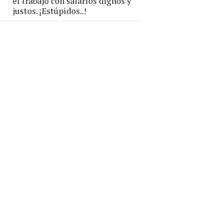
el trabajo con salarios dignos y
justos. ¡Estúpidos..!