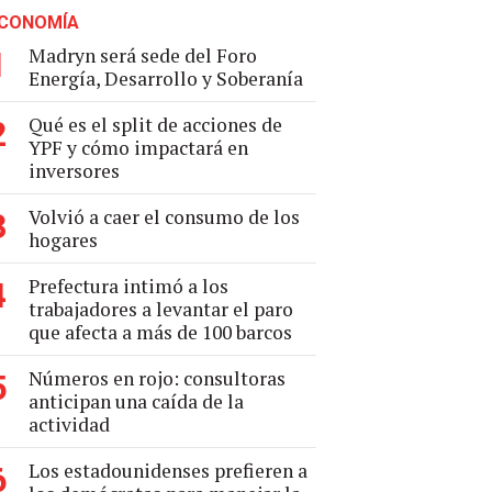
CONOMÍA
Madryn será sede del Foro
1
Energía, Desarrollo y Soberanía
Qué es el split de acciones de
2
YPF y cómo impactará en
inversores
Volvió a caer el consumo de los
3
hogares
Prefectura intimó a los
4
trabajadores a levantar el paro
que afecta a más de 100 barcos
Números en rojo: consultoras
5
anticipan una caída de la
actividad
Los estadounidenses prefieren a
6