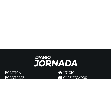
POLÍTICA
INICIO
POLICIALES
CLASIFICADOS
ECONOMIA
FÚNEBRES
DEPORTES
MAGAZINE
SAPIENS
INTERNACIONAL
ESPECTÁCULOS