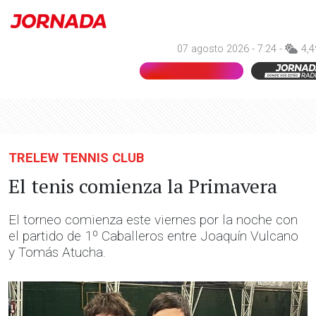
07 agosto 2026 - 7:24 -
4,4
TRELEW TENNIS CLUB
El tenis comienza la Primavera
El torneo comienza este viernes por la noche con
el partido de 1º Caballeros entre Joaquín Vulcano
y Tomás Atucha.