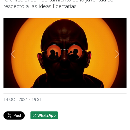
respecto a las ideas libertarias.
Anterior
Sigui
14 OCT 2024 - 19:31
WhatsApp