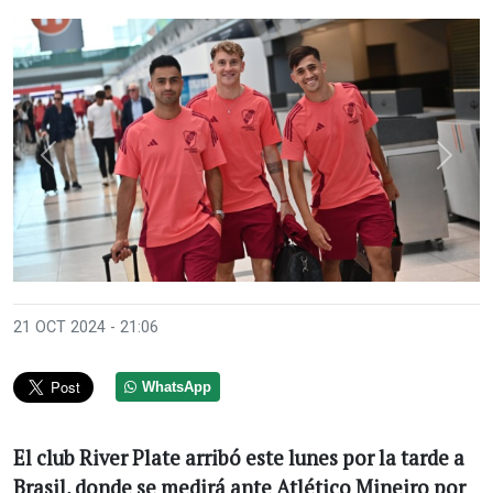
Anterior
Sigui
21 OCT 2024 - 21:06
WhatsApp
El club River Plate arribó este lunes por la tarde a
Brasil, donde se medirá ante Atlético Mineiro por