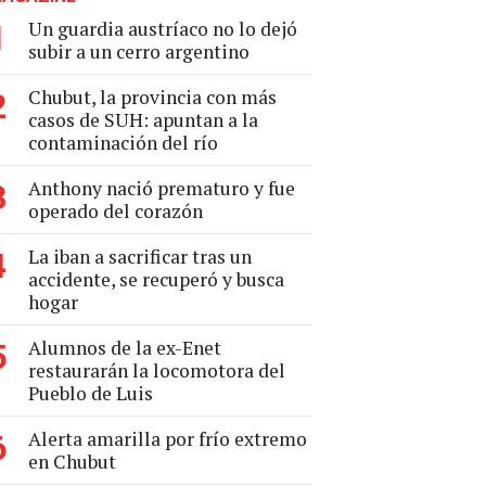
Un guardia austríaco no lo dejó
1
subir a un cerro argentino
Chubut, la provincia con más
2
casos de SUH: apuntan a la
contaminación del río
Anthony nació prematuro y fue
3
operado del corazón
La iban a sacrificar tras un
4
accidente, se recuperó y busca
hogar
Alumnos de la ex-Enet
5
restaurarán la locomotora del
Pueblo de Luis
Alerta amarilla por frío extremo
6
en Chubut