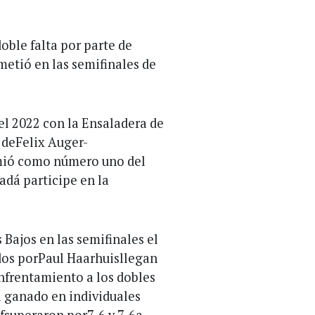
doble falta por parte de
 metió en las semifinales de
l 2022 con la Ensaladera de
a deFelix Auger-
umió como número uno del
adá participe en la
Bajos en las semifinales el
idos porPaul Haarhuisllegan
enfrentamiento a los dobles
 ganado en individuales
fsuperaron por7-6 y 7-6a