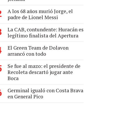
A los 68 años murió Jorge, el
2
padre de Lionel Messi
La CAB, contundente: Huracán es
3
legítimo finalista del Apertura
El Green Team de Dolavon
4
arrancó con todo
Se fue al mazo: el presidente de
5
Recoleta descartó jugar ante
Boca
Germinal igualó con Costa Brava
6
en General Pico