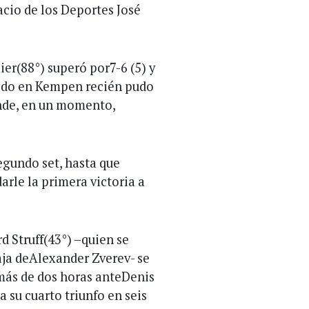
acio de los Deportes José
er(88°) superó por7-6 (5) y
cido en Kempen recién pudo
donde, en un momento,
egundo set, hasta que
arle la primera victoria a
d Struff(43°) –quien se
baja deAlexander Zverev- se
 más de dos horas anteDenis
a su cuarto triunfo en seis