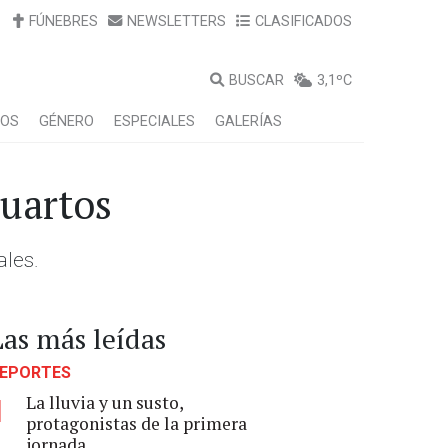
FÚNEBRES
NEWSLETTERS
CLASIFICADOS
BUSCAR
3,1ºC
LOS
GÉNERO
ESPECIALES
GALERÍAS
cuartos
ales.
Las más leídas
EPORTES
La lluvia y un susto,
1
protagonistas de la primera
jornada