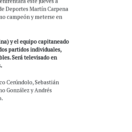
enfrentará este jueves a
io de Deportes Martín Carpena
timo campeón y meterse en
ina) y el equipo capitaneado
os partidos individuales,
les. Será televisado en
.
co Cerúndolo, Sebastián
imo González y Andrés
o.