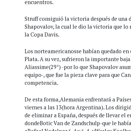
encuentros.
Struff consiguió la victoria después de una 
Shapovalov, la cual le dio la victoria que lo
la Copa Davis.
Los norteamericanosse habían quedado en e
Plata. A su vez, sufrieron la importante baj
Aliassime(29°) -por lo que Shapovalov as
equipo-, que fue la pieza clave para que Can
competencia.
De esta forma,Alemania enfrentará a Países 
viernes a las 13(hora Argentina). Los dirig
de eliminar a España, después de llevar el 
dondeBotic Van de Zandschulp-que le había
aRafael Nadalpor 6-4 y 6-4- yWesley Koolho