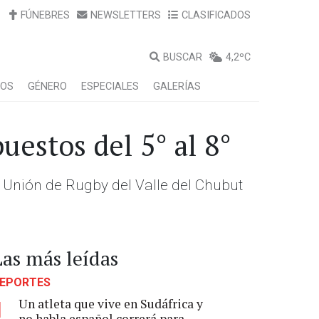
FÚNEBRES
NEWSLETTERS
CLASIFICADOS
BUSCAR
4,2ºC
LOS
GÉNERO
ESPECIALES
GALERÍAS
uestos del 5° al 8°
a Unión de Rugby del Valle del Chubut
Las más leídas
EPORTES
Un atleta que vive en Sudáfrica y
1
no habla español correrá para