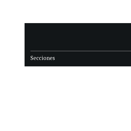
Secciones
POLÍTICA
POLICIALES
ECONOMIA
DEPORTES
MAGAZINE
SAPIENS
INTERNACIONAL
ESPECTÁCULOS
GÉNERO