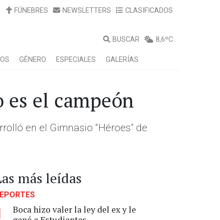
FÚNEBRES
NEWSLETTERS
CLASIFICADOS
BUSCAR
8,6ºC
LOS
GÉNERO
ESPECIALES
GALERÍAS
o es el campeón
rrolló en el Gimnasio “Héroes” de
Las más leídas
EPORTES
Boca hizo valer la ley del ex y le
1
ganó a Estudiantes