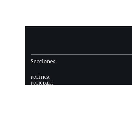
Secciones
POLÍTICA
POLICIALES
ECONOMIA
DEPORTES
MAGAZINE
SAPIENS
INTERNACIONAL
ESPECTÁCULOS
GÉNERO