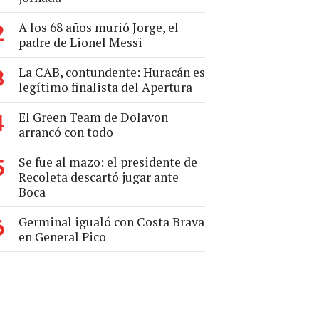
A los 68 años murió Jorge, el
2
padre de Lionel Messi
La CAB, contundente: Huracán es
3
legítimo finalista del Apertura
El Green Team de Dolavon
4
arrancó con todo
Se fue al mazo: el presidente de
5
Recoleta descartó jugar ante
Boca
Germinal igualó con Costa Brava
6
en General Pico