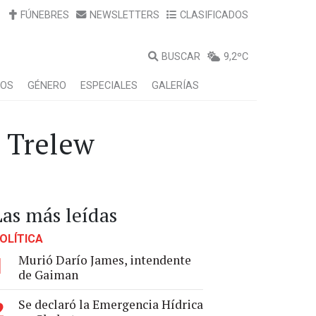
FÚNEBRES
NEWSLETTERS
CLASIFICADOS
BUSCAR
9,2ºC
LOS
GÉNERO
ESPECIALES
GALERÍAS
n Trelew
Las más leídas
OLÍTICA
Murió Darío James, intendente
1
de Gaiman
Se declaró la Emergencia Hídrica
2