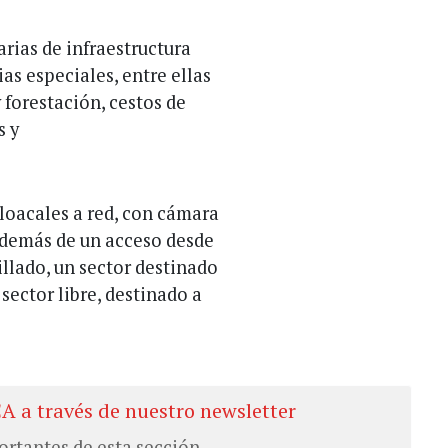
rias de infraestructura
as especiales, entre ellas
 forestación, cestos de
s y
loacales a red, con cámara
además de un acceso desde
llado, un sector destinado
 sector libre, destinado a
CA a través de nuestro newsletter
ortantes de esta sección.