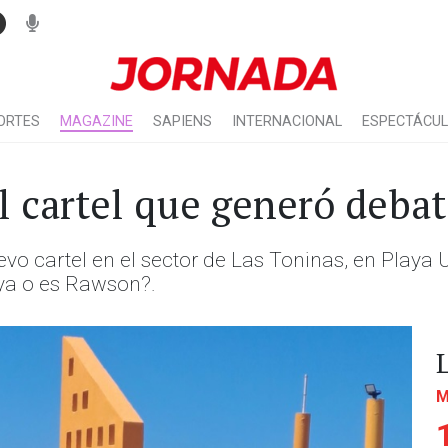
ORTES
MAGAZINE
SAPIENS
INTERNACIONAL
ESPECTÁCU
 cartel que generó debate
evo cartel en el sector de Las Toninas, en Play
aya o es Rawson?.
M