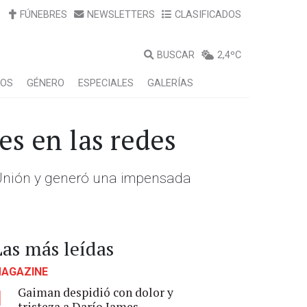
FÚNEBRES
NEWSLETTERS
CLASIFICADOS
BUSCAR
2,4ºC
LOS
GÉNERO
ESPECIALES
GALERÍAS
s en las redes
a Unión y generó una impensada
Las más leídas
AGAZINE
Gaiman despidió con dolor y
1
tristeza a Darío James