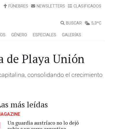
FÚNEBRES
NEWSLETTERS
CLASIFICADOS
BUSCAR
5,3ºC
LOS
GÉNERO
ESPECIALES
GALERÍAS
ta de Playa Unión
 capitalina, consolidando el crecimiento
Las más leídas
AGAZINE
Un guardia austríaco no lo dejó
1
subir a un cerro argentino