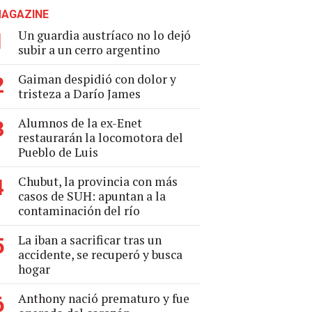
AGAZINE
Un guardia austríaco no lo dejó
1
subir a un cerro argentino
Gaiman despidió con dolor y
2
tristeza a Darío James
Alumnos de la ex-Enet
3
restaurarán la locomotora del
Pueblo de Luis
Chubut, la provincia con más
4
casos de SUH: apuntan a la
contaminación del río
La iban a sacrificar tras un
5
accidente, se recuperó y busca
hogar
Anthony nació prematuro y fue
6