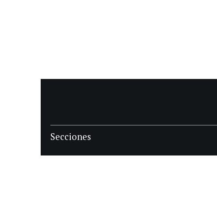
Secciones
POLÍTICA
POLICIALES
ECONOMIA
DEPORTES
MAGAZINE
SAPIENS