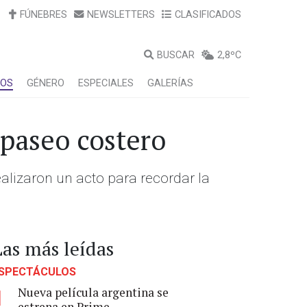
FÚNEBRES
NEWSLETTERS
CLASIFICADOS
BUSCAR
2,8ºC
LOS
GÉNERO
ESPECIALES
GALERÍAS
 paseo costero
ealizaron un acto para recordar la
Las más leídas
SPECTÁCULOS
Nueva película argentina se
1
estrena en Prime