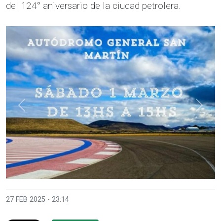
del 124° aniversario de la ciudad petrolera.
Anterior
Sigui
27 FEB 2025 - 23:14